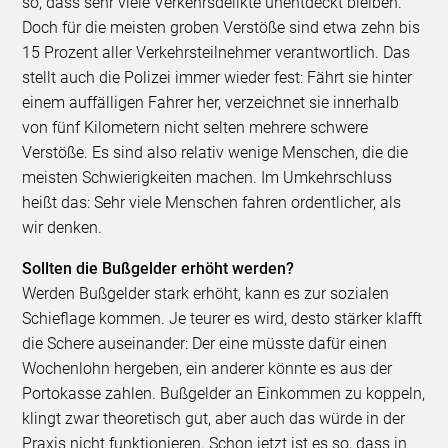
so, dass sehr viele Verkehrsdelikte unentdeckt bleiben.
Doch für die meisten groben Verstöße sind etwa zehn bis
15 Prozent aller Verkehrsteilnehmer verantwortlich. Das
stellt auch die Polizei immer wieder fest: Fährt sie hinter
einem auffälligen Fahrer her, verzeichnet sie innerhalb
von fünf Kilometern nicht selten mehrere schwere
Verstöße. Es sind also relativ wenige Menschen, die die
meisten Schwierigkeiten machen. Im Umkehrschluss
heißt das: Sehr viele Menschen fahren ordentlicher, als
wir denken.
Sollten die Bußgelder erhöht werden?
Werden Bußgelder stark erhöht, kann es zur sozialen
Schieflage kommen. Je teurer es wird, desto stärker klafft
die Schere auseinander: Der eine müsste dafür einen
Wochenlohn hergeben, ein anderer könnte es aus der
Portokasse zahlen. Bußgelder an Einkommen zu koppeln,
klingt zwar theoretisch gut, aber auch das würde in der
Praxis nicht funktionieren. Schon jetzt ist es so, dass in