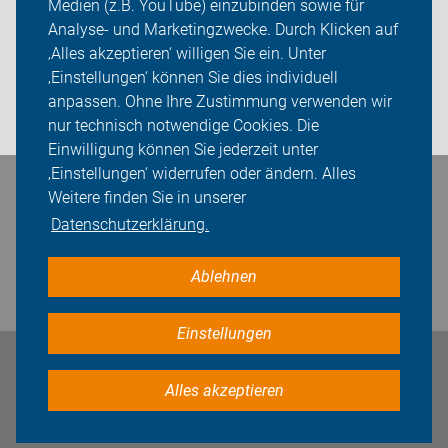
Medien (z.B. YouTube) einzubinden sowie für
Analyse- und Marketingzwecke. Durch Klicken auf
Sei dabei
‚Alles akzeptieren‘ willigen Sie ein. Unter
Presse
‚Einstellungen‘ können Sie dies individuell
anpassen. Ohne Ihre Zustimmung verwenden wir
Login
nur technisch notwendige Cookies. Die
Einwilligung können Sie jederzeit unter
‚Einstellungen‘ widerrufen oder ändern. Alles
Weitere finden Sie in unserer
Bleiben Sie in Kontakt
Datenschutzerklärung.
Ablehnen
Einstellungen
Impressum
Datenschutz
Cookie-Einstellungen
Alles akzeptieren