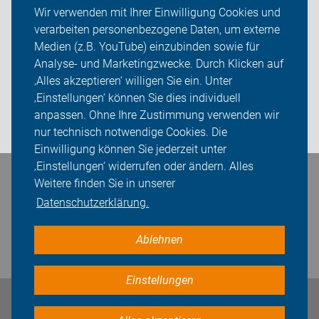
Themen
Wir verwenden mit Ihrer Einwilligung Cookies und
verarbeiten personenbezogene Daten, um externe
ADFC Enger-Spenge
Medien (z.B. YouTube) einzubinden sowie für
Analyse- und Marketingzwecke. Durch Klicken auf
Sei dabei
‚Alles akzeptieren‘ willigen Sie ein. Unter
Presse
‚Einstellungen‘ können Sie dies individuell
anpassen. Ohne Ihre Zustimmung verwenden wir
Login
nur technisch notwendige Cookies. Die
Einwilligung können Sie jederzeit unter
‚Einstellungen‘ widerrufen oder ändern. Alles
Weitere finden Sie in unserer
Bleiben Sie in Kontakt
Datenschutzerklärung.
Ablehnen
Einstellungen
Impressum
Datenschutz
Cookie-Einstellungen